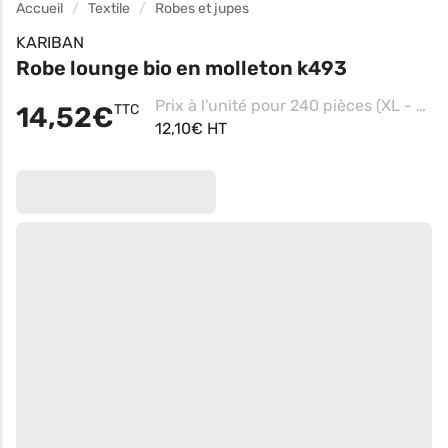
Accueil
Textile
Robes et jupes
KARIBAN
Robe lounge bio en molleton k493
Prix à l'unité pour 240 pièces (XL - Light Grey Heather)
14,52€
TTC
12,10€ HT