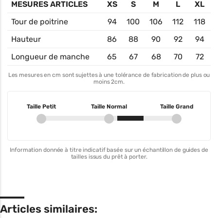
MESURES ARTICLES
XS
S
M
L
XL
Tour de poitrine
94
100
106
112
118
Hauteur
86
88
90
92
94
Longueur de manche
65
67
68
70
72
Les mesures en cm sont sujettes à une tolérance de fabrication de plus ou
moins 2cm.
Taille Petit
Taille Normal
Taille Grand
Information donnée à titre indicatif basée sur un échantillon de guides de
tailles issus du prêt à porter.
Articles similaires: