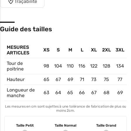
Traçabilité
Guide des tailles
MESURES
XS
S
M
L
XL
2XL
3XL
ARTICLES
Tour de
98
104
110
116
122
128
134
poitrine
Hauteur
65
67
69
71
73
75
77
Longueur de
63
64
65
66
67
68
69
manche
Les mesures en cm sont sujettes à une tolérance de fabrication de plus ou
moins 2cm.
Taille Petit
Taille Normal
Taille Grand