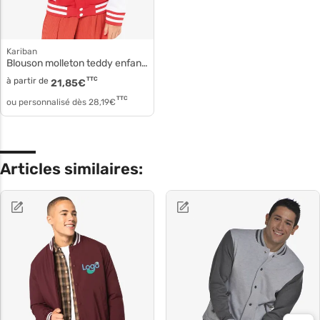
Kariban
Blouson molleton teddy enfant k498
à partir de
TTC
21,85
€
TTC
ou personnalisé dès
28,19
€
Articles similaires: