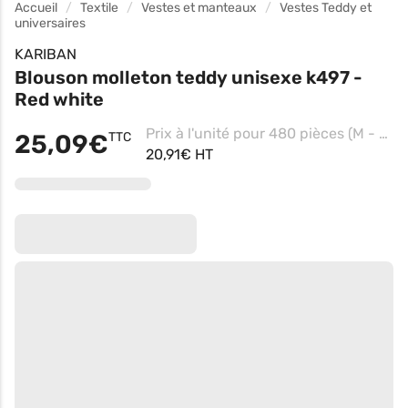
Accueil
Textile
Vestes et manteaux
Vestes Teddy et
universaires
KARIBAN
Blouson molleton teddy unisexe k497 -
Red white
Prix à l'unité pour 480 pièces (M - Navy/white)
25,09€
TTC
20,91€ HT