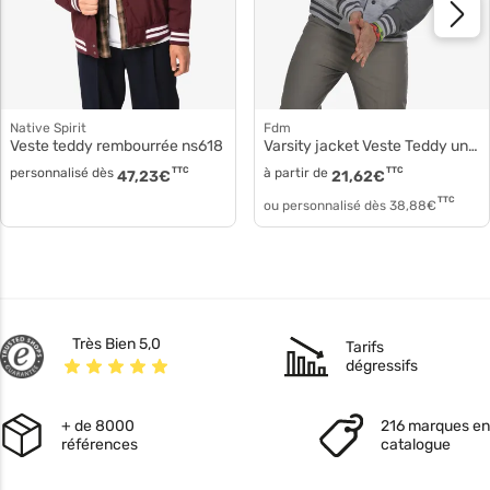
Native Spirit
fdm
Veste teddy rembourrée ns618
Varsity jacket Veste Teddy universitaire fv001
personnalisé dès
TTC
à partir de
TTC
47,23
€
21,62
€
TTC
ou personnalisé dès
38,88
€
Très Bien 5,0
Tarifs
dégressifs
+ de 8000
216 marques en
références
catalogue