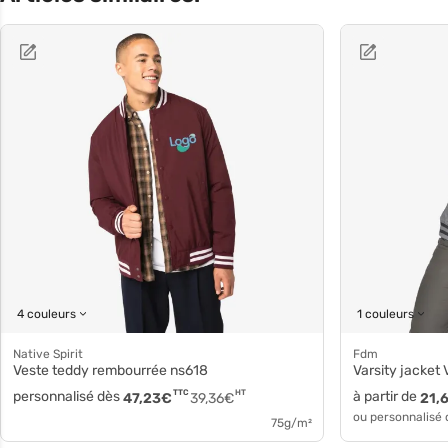
4 couleurs
1 couleurs
Native Spirit
fdm
Veste teddy rembourrée ns618
Varsity jacket
personnalisé dès
TTC
HT
à partir de
47,23
€
39,36
€
21,
ou personnalisé
75g/m²