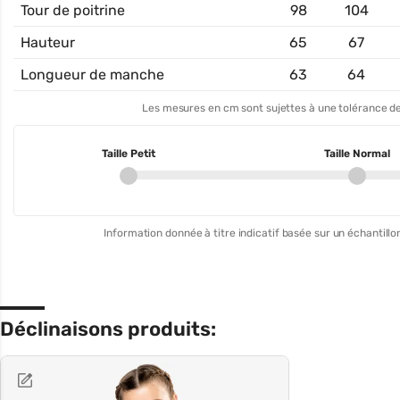
Tour de poitrine
98
104
Hauteur
65
67
Longueur de manche
63
64
Les mesures en cm sont sujettes à une tolérance de
Taille Petit
Taille Normal
Information donnée à titre indicatif basée sur un échantillon
Déclinaisons produits: