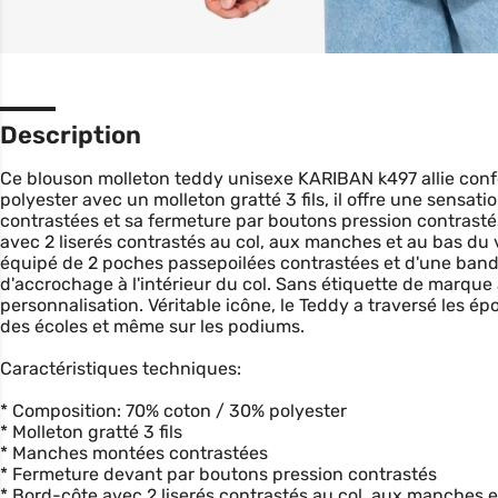
Description
Ce blouson molleton teddy unisexe KARIBAN k497 allie conf
polyester avec un molleton gratté 3 fils, il offre une sens
contrastées et sa fermeture par boutons pression contrasté
avec 2 liserés contrastés au col, aux manches et au bas du v
équipé de 2 poches passepoilées contrastées et d'une ban
d'accrochage à l'intérieur du col. Sans étiquette de marque au
personnalisation. Véritable icône, le Teddy a traversé les ép
des écoles et même sur les podiums.
Caractéristiques techniques:
* Composition: 70% coton / 30% polyester
* Molleton gratté 3 fils
* Manches montées contrastées
* Fermeture devant par boutons pression contrastés
* Bord-côte avec 2 liserés contrastés au col, aux manches 