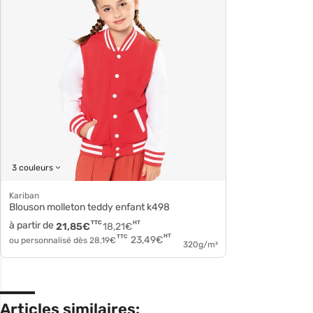
3 couleurs
Kariban
Blouson molleton teddy enfant k498
à partir de
TTC
HT
21,85
€
18,21
€
HT
TTC
23,49
€
ou personnalisé dès
28,19
€
320g/m²
Articles similaires: