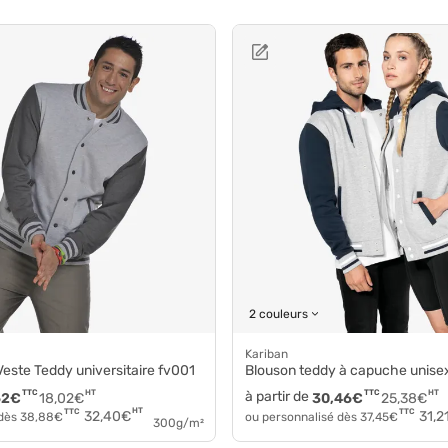
2 couleurs
Kariban
 Veste Teddy universitaire fv001
Blouson teddy à capuche unis
TTC
HT
à partir de
TTC
HT
62
€
18,02
€
30,46
€
25,38
€
HT
TTC
TTC
32,40
€
31,2
 dès
38,88
€
ou personnalisé dès
37,45
€
300g/m²