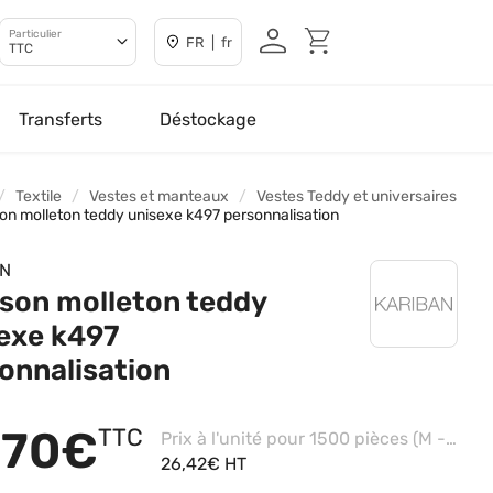
Particulier
FR | fr
TTC
Transferts
Déstockage
Textile
Vestes et manteaux
Vestes Teddy et universaires
on molleton teddy unisexe k497 personnalisation
AN
son molleton teddy
exe k497
onnalisation
,70€
TTC
Prix à l'unité pour 1500 pièces (M - Navy/white, Impression coeur)
26,42€ HT