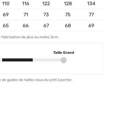
110
116
122
128
134
69
71
73
75
77
65
66
67
68
69
 fabrication de plus ou moins 2cm.
Taille Grand
 de guides de tailles issus du prêt à porter.