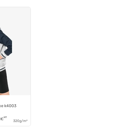
exe k4003
HT
1
€
320g/m²