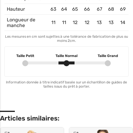
Hauteur
63
64
65
66
67
68
69
Longueur de
11
11
12
12
13
13
14
manche
Les mesures en cm sont sujettes à une tolérance de fabrication de plus ou
moins 2cm.
Taille Petit
Taille Normal
Taille Grand
Information donnée à titre indicatif basée sur un échantillon de guides de
tailles issus du prêt à porter.
Articles similaires: