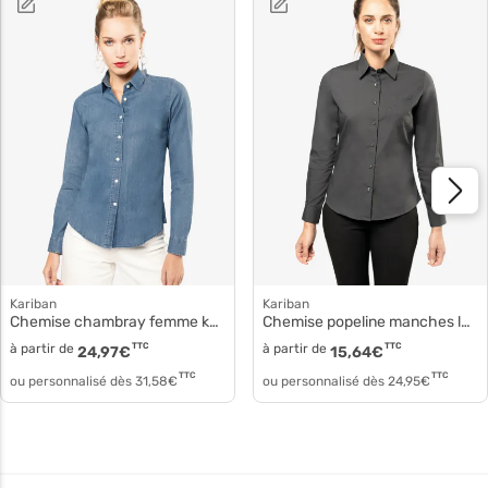
Kariban
Kariban
Chemise chambray femme k509
Chemise popeline manches longues femme k542
à partir de
TTC
à partir de
TTC
24,97
€
15,64
€
TTC
TTC
ou personnalisé dès
31,58
€
ou personnalisé dès
24,95
€