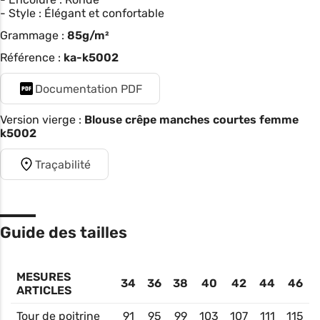
- Style : Élégant et confortable
Grammage :
85g/m²
Référence :
ka-k5002
Documentation PDF
Version vierge :
Blouse crêpe manches courtes femme
k5002
Traçabilité
Guide des tailles
MESURES
34
36
38
40
42
44
46
ARTICLES
Tour de poitrine
91
95
99
103
107
111
115