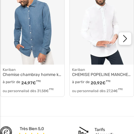
Kariban
Kariban
Chemise chambray homme k512
CHEMISE POPELINE MANCHES LONGUES HOMME k513
à partir de
TTC
à partir de
TTC
24,97
€
20,92
€
TTC
TTC
ou personnalisé dès
31,58
€
ou personnalisé dès
27,24
€
Très Bien 5,0
Tarifs