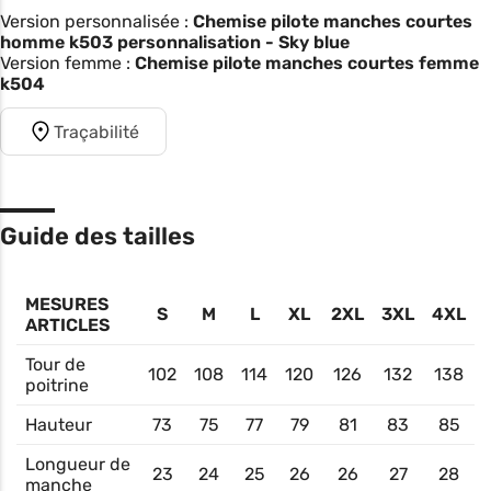
Version personnalisée :
Chemise pilote manches courtes
homme k503 personnalisation - Sky blue
Version femme :
Chemise pilote manches courtes femme
k504
Traçabilité
Guide des tailles
MESURES
S
M
L
XL
2XL
3XL
4XL
ARTICLES
Tour de
102
108
114
120
126
132
138
poitrine
Hauteur
73
75
77
79
81
83
85
Longueur de
23
24
25
26
26
27
28
manche