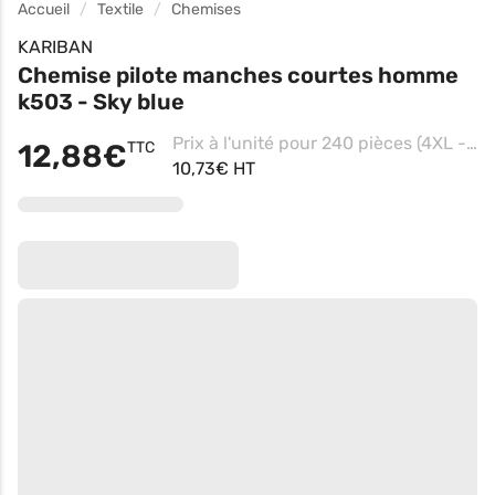
Accueil
Textile
Chemises
KARIBAN
Chemise pilote manches courtes homme
k503 - Sky blue
Prix à l'unité pour 240 pièces (4XL - White)
12,88€
TTC
10,73€ HT