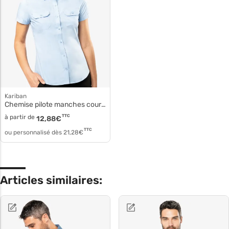
Kariban
Chemise pilote manches courtes femme k504
à partir de
TTC
12,88
€
TTC
ou personnalisé dès
21,28
€
Articles similaires: