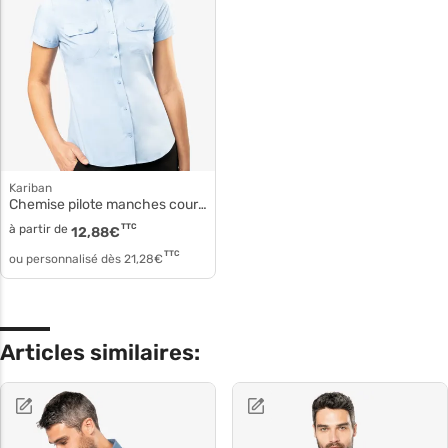
Kariban
Chemise pilote manches courtes femme k504
à partir de
TTC
12,88
€
TTC
ou personnalisé dès
21,28
€
Articles similaires: