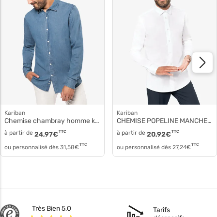
Kariban
Kariban
Chemise chambray homme k512
CHEMISE POPELINE MANCHES LONGUES HOMME k513
à partir de
TTC
à partir de
TTC
24,97
€
20,92
€
TTC
TTC
ou personnalisé dès
31,58
€
ou personnalisé dès
27,24
€
Très Bien 5,0
Tarifs