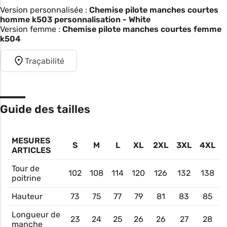
Version personnalisée :
Chemise pilote manches courtes
homme k503 personnalisation - White
Version femme :
Chemise pilote manches courtes femme
k504
Traçabilité
Guide des tailles
MESURES
S
M
L
XL
2XL
3XL
4XL
ARTICLES
Tour de
102
108
114
120
126
132
138
poitrine
Hauteur
73
75
77
79
81
83
85
Longueur de
23
24
25
26
26
27
28
manche