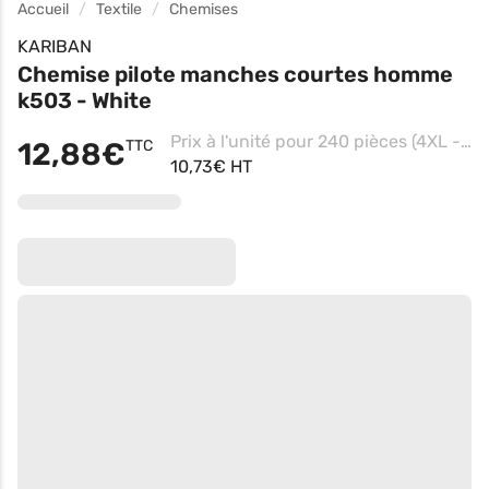
Accueil
Textile
Chemises
KARIBAN
Chemise pilote manches courtes homme
k503 - White
Prix à l'unité pour 240 pièces (4XL - White)
12,88€
TTC
10,73€ HT