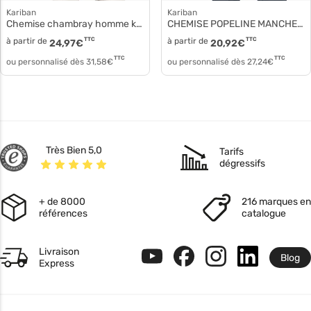
Kariban
Kariban
Chemise chambray homme k512
CHEMISE POPELINE MANCHES LONGUES HOMME k513
à partir de
TTC
à partir de
TTC
24,97
€
20,92
€
TTC
TTC
ou personnalisé dès
31,58
€
ou personnalisé dès
27,24
€
Très Bien 5,0
Tarifs
dégressifs
+ de 8000
216 marques en
références
catalogue
Livraison
Blog
Express