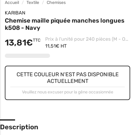
Accueil
Textile
Chemises
KARIBAN
Chemise maille piquée manches longues
k508 - Navy
Prix à l'unité pour 240 pièces (M - Oxford Grey)
13,81€
TTC
11,51€ HT
CETTE COULEUR N'EST PAS DISPONIBLE
ACTUELLEMENT
Veuillez nous excuser pour la gêne occasionnée
Description