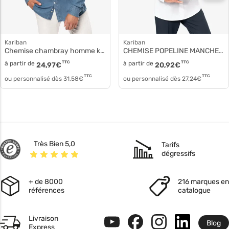
Kariban
Kariban
Chemise chambray homme k512
CHEMISE POPELINE MANCHES LONGUES HOMME k513
à partir de
TTC
à partir de
TTC
24,97
€
20,92
€
TTC
TTC
ou personnalisé dès
31,58
€
ou personnalisé dès
27,24
€
Très Bien 5,0
Tarifs
dégressifs
+ de 8000
216 marques en
références
catalogue
Livraison
Blog
Express