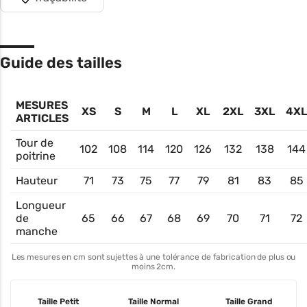
Guide des tailles
MESURES
XS
S
M
L
XL
2XL
3XL
4XL
ARTICLES
Tour de
102
108
114
120
126
132
138
144
poitrine
Hauteur
71
73
75
77
79
81
83
85
Longueur
de
65
66
67
68
69
70
71
72
manche
Les mesures en cm sont sujettes à une tolérance de fabrication de plus ou
moins 2cm.
Taille Petit
Taille Normal
Taille Grand