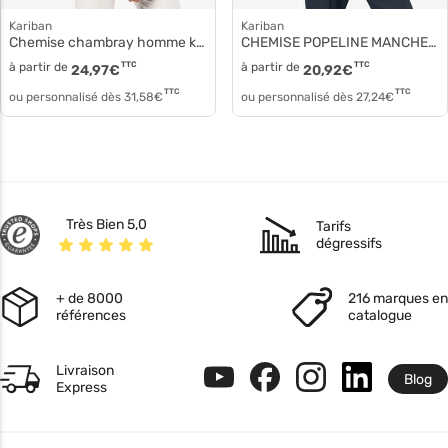
Kariban
Kariban
Chemise chambray homme k512
CHEMISE POPELINE MANCHES LONGUES HOMME k513
à partir de
TTC
à partir de
TTC
24,97
€
20,92
€
TTC
TTC
ou personnalisé dès
31,58
€
ou personnalisé dès
27,24
€
Très Bien 5,0
Tarifs
dégressifs
+ de 8000
216 marques en
références
catalogue
Livraison
Blog
Express