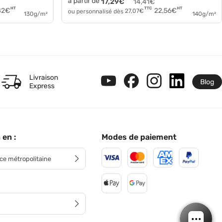
à partir de
17,29
€
14,41
€
HT
HT
TTC
82
€
22,56
€
ou personnalisé dès
27,07
€
130g/m²
140g/m²
Livraison
Blog
Express
 en :
Modes de paiement
ce métropolitaine