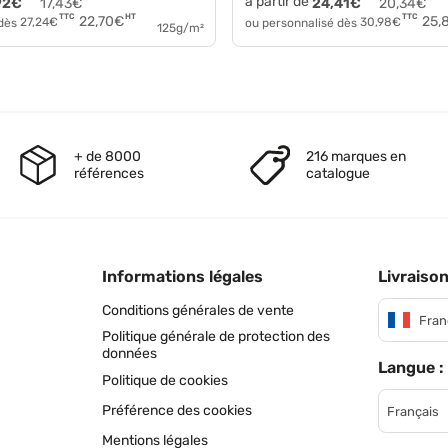
à partir de
92
€
17,43
€
24,41
€
20,34
€
HT
TTC
TTC
22,70
€
25,
 dès
27,24
€
ou personnalisé dès
30,98
€
125g/m²
+ de 8000
216 marques en
références
catalogue
Informations légales
Livraison
Conditions générales de vente
Fran
Politique générale de protection des
données
Langue :
Politique de cookies
Préférence des cookies
Français
Mentions légales