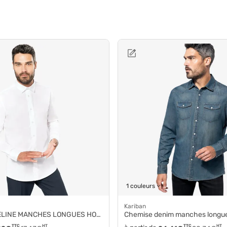
1 couleurs
Kariban
INE MANCHES LONGUES HOMME k513
Chemise denim manches long
TTC
HT
TTC
HT