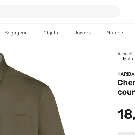
Bagagerie
Objets
Univers
Matériel
Accueil
- Light k
KARIB
Che
cour
18