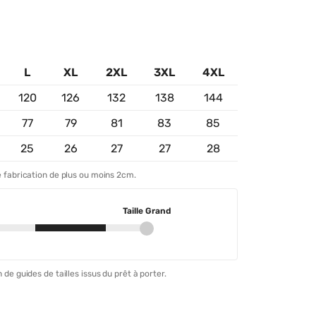
L
XL
2XL
3XL
4XL
120
126
132
138
144
77
79
81
83
85
25
26
27
27
28
 fabrication de plus ou moins 2cm.
Taille Grand
 de guides de tailles issus du prêt à porter.