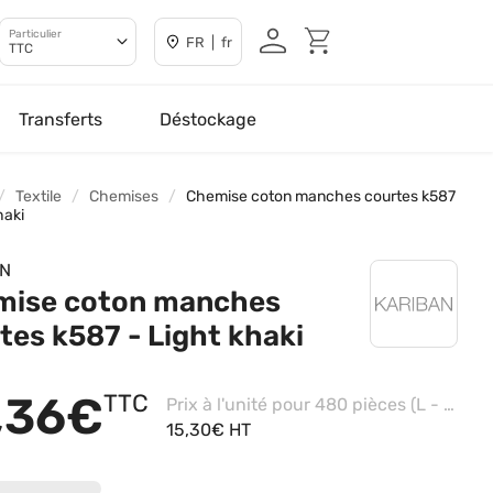
Particulier
FR | fr
TTC
Transferts
Déstockage
Textile
Chemises
Chemise coton manches courtes k587
haki
AN
mise coton manches
tes k587 - Light khaki
,36€
TTC
Prix à l'unité pour 480 pièces (L - White)
15,30€ HT