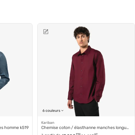
6 couleurs
Kariban
ues homme k519
Chemise coton / élasthanne manches longues homme k529
TTC
HT