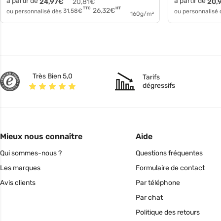
à partir de
à partir de
24,97
€
20,81
€
20,
HT
TTC
26,32
€
ou personnalisé dès
31,58
€
ou personnalisé
160g/m²
Très Bien 5,0
Tarifs
dégressifs
Mieux nous connaître
Aide
Qui sommes-nous ?
Questions fréquentes
Les marques
Formulaire de contact
Avis clients
Par téléphone
Par chat
Politique des retours