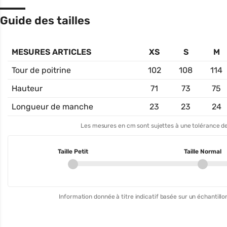
Guide des tailles
MESURES ARTICLES
XS
S
M
Tour de poitrine
102
108
114
Hauteur
71
73
75
Longueur de manche
23
23
24
Les mesures en cm sont sujettes à une tolérance de
Taille Petit
Taille Normal
Information donnée à titre indicatif basée sur un échantillon