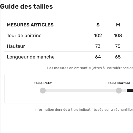
Guide des tailles
MESURES ARTICLES
S
M
Tour de poitrine
102
108
Hauteur
73
75
Longueur de manche
64
65
Les mesures en cm sont sujettes à une tolérance de
Taille Petit
Taille Normal
Information donnée à titre indicatif basée sur un échantillon