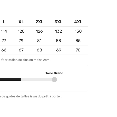
L
XL
2XL
3XL
4XL
114
120
126
132
138
77
79
81
83
85
66
67
68
69
70
 fabrication de plus ou moins 2cm.
Taille Grand
 de guides de tailles issus du prêt à porter.