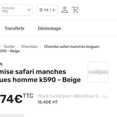
Particulier
FR | fr
TTC
Transferts
Déstockage
Textile
Chemises
Chemise safari manches longues
590 - Beige
AN
ise safari manches
ues homme k590 - Beige
,74€
TTC
Prix à l'unité pour 480 pièces (L - Light Khaki)
16,45€ HT