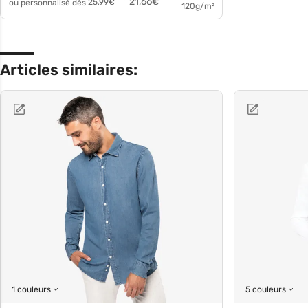
21,66
€
ou personnalisé dès
25,99
€
120g/m²
Articles similaires:
1 couleurs
5 couleurs