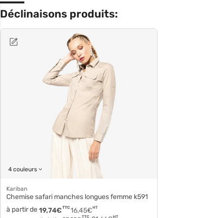
Déclinaisons produits:
4 couleurs
Kariban
Chemise safari manches longues femme k591
à partir de
TTC
HT
19,74
€
16,45
€
HT
TTC