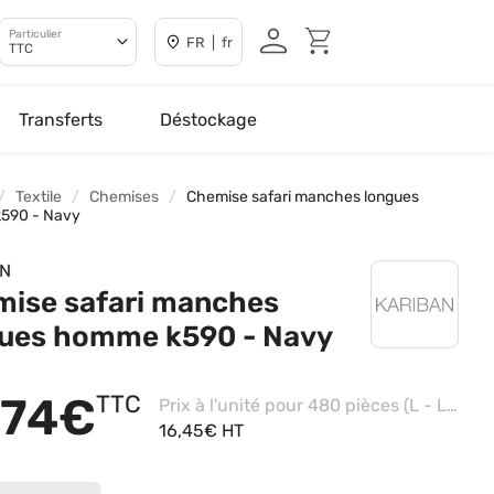
Particulier
FR | fr
TTC
Transferts
Déstockage
Textile
Chemises
Chemise safari manches longues
590 - Navy
AN
ise safari manches
ues homme k590 - Navy
,74€
TTC
Prix à l'unité pour 480 pièces (L - Light Khaki)
16,45€ HT