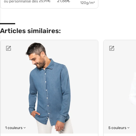
21,66
€
ou personnalisé dès
25,99
€
120g/m²
Articles similaires:
1 couleurs
5 couleurs