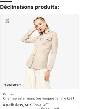
Déclinaisons produits:
4 couleurs
Kariban
Chemise safari manches longues femme k591
à partir de
TTC
HT
19,74
€
16,45
€
HT
TTC