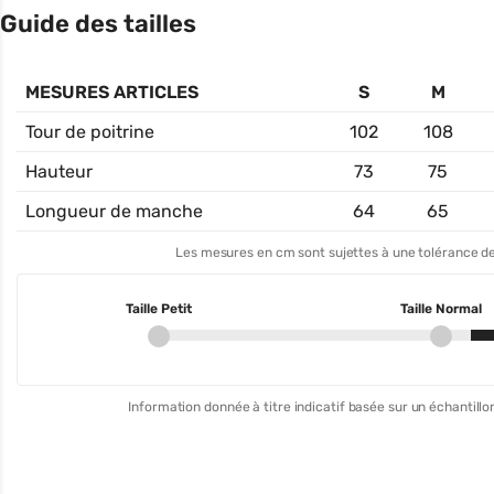
Guide des tailles
MESURES ARTICLES
S
M
Tour de poitrine
102
108
Hauteur
73
75
Longueur de manche
64
65
Les mesures en cm sont sujettes à une tolérance de
Taille Petit
Taille Normal
Information donnée à titre indicatif basée sur un échantillon