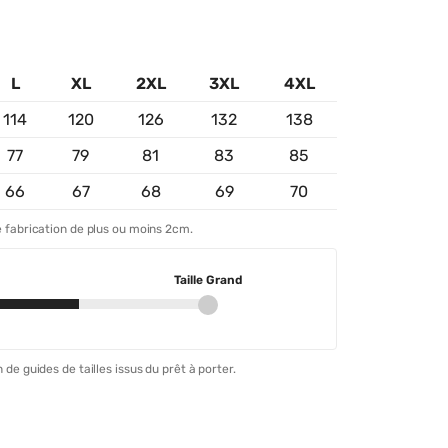
L
XL
2XL
3XL
4XL
114
120
126
132
138
77
79
81
83
85
66
67
68
69
70
 fabrication de plus ou moins 2cm.
Taille Grand
 de guides de tailles issus du prêt à porter.