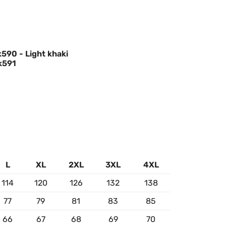
90 - Light khaki
k591
L
XL
2XL
3XL
4XL
114
120
126
132
138
77
79
81
83
85
66
67
68
69
70