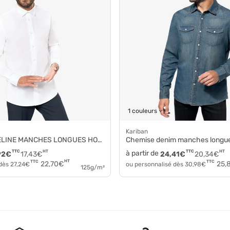
1 couleurs
Kariban
INE MANCHES LONGUES HOMME k513
Chemise denim manches long
TTC
HT
à partir de
TTC
HT
92
€
17,43
€
24,41
€
20,34
€
HT
TTC
TTC
22,70
€
25,
 dès
27,24
€
ou personnalisé dès
30,98
€
125g/m²