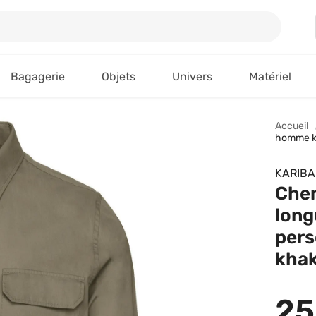
Bagagerie
Objets
Univers
Matériel
Accueil
homme k5
KARIB
Chem
lon
pers
khak
25