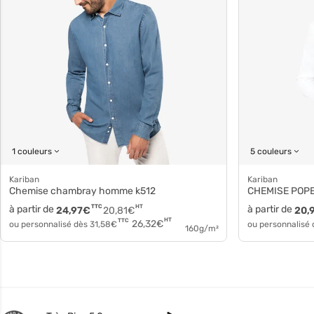
1 couleurs
5 couleurs
Kariban
Kariban
Chemise chambray homme k512
CHEMISE POPEL
à partir de
TTC
HT
à partir de
24,97
€
20,81
€
20,
HT
TTC
26,32
€
ou personnalisé dès
31,58
€
ou personnalisé
160g/m²