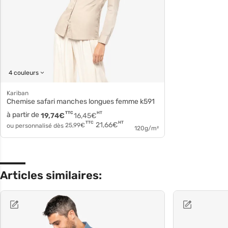
4 couleurs
Kariban
Chemise safari manches longues femme k591
à partir de
TTC
HT
19,74
€
16,45
€
HT
TTC
21,66
€
ou personnalisé dès
25,99
€
120g/m²
Articles similaires: