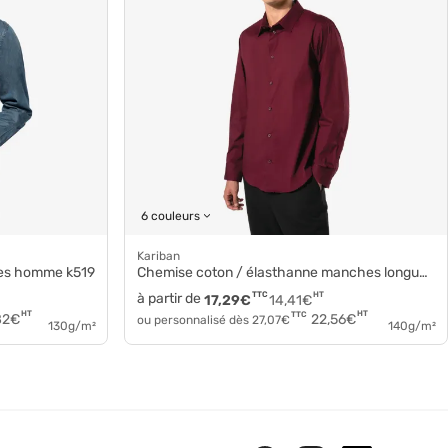
6 couleurs
Kariban
ues homme k519
Chemise coton / élasthanne manches longues homme k529
à partir de
TTC
HT
17,29
€
14,41
€
HT
HT
TTC
82
€
22,56
€
ou personnalisé dès
27,07
€
130g/m²
140g/m²