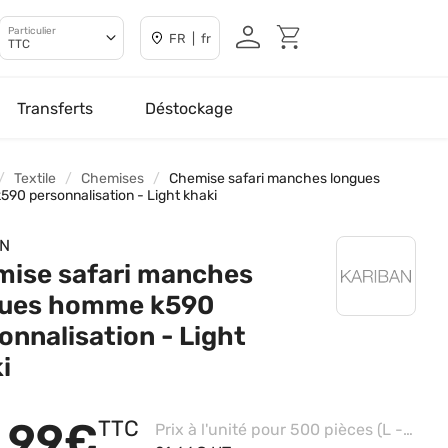
Particulier
FR | fr
TTC
Transferts
Déstockage
Textile
Chemises
Chemise safari manches longues
90 personnalisation - Light khaki
AN
ise safari manches
gues homme k590
onnalisation - Light
i
,99€
TTC
Prix à l'unité pour 500 pièces (L - Light Khaki, Impression Coeur haut)