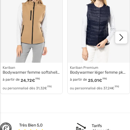
Kariban
Kariban Premium
Bodywarmer femme softshell k404
Bodywarmer léger femme pk607
à partir de
TTC
à partir de
TTC
24,72
€
25,01
€
TTC
TTC
ou personnalisé dès
31,32
€
ou personnalisé dès
37,24
€
Très Bien 5,0
Tarifs