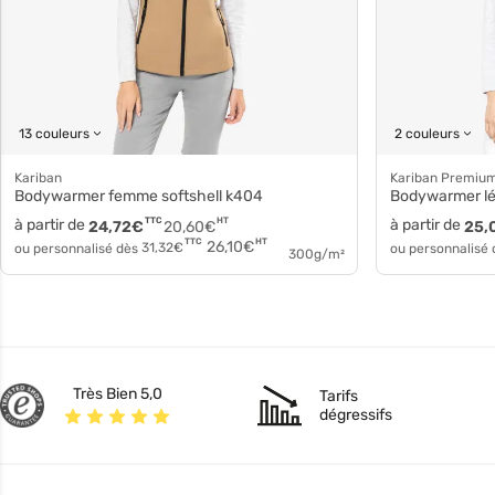
13 couleurs
2 couleurs
Kariban
Kariban Premiu
Bodywarmer femme softshell k404
Bodywarmer l
à partir de
TTC
HT
à partir de
24,72
€
20,60
€
25,
HT
TTC
26,10
€
ou personnalisé dès
31,32
€
ou personnalisé
300g/m²
Très Bien 5,0
Tarifs
dégressifs