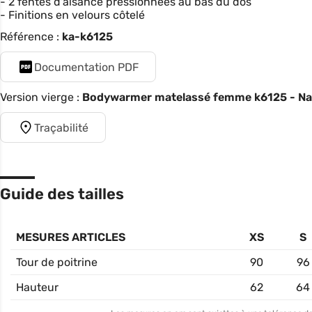
- 2 fentes d'aisance pressionnées au bas du dos
- Finitions en velours côtelé
Référence :
ka-k6125
Documentation PDF
Version vierge :
Bodywarmer matelassé femme k6125 - Na
Traçabilité
Guide des tailles
MESURES ARTICLES
XS
S
Tour de poitrine
90
96
Hauteur
62
64