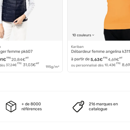
10 couleurs
m
Kariban
éger femme pk607
Débardeur femme angelina k311
TTC
HT
à partir de
TTC
HT
01
€
20,84
€
5,63
€
4,69
€
HT
TTC
TTC
31,03
€
8,69
 dès
37,24
€
ou personnalisé dès
10,43
€
195g/m²
+ de 8000
216 marques en
références
catalogue