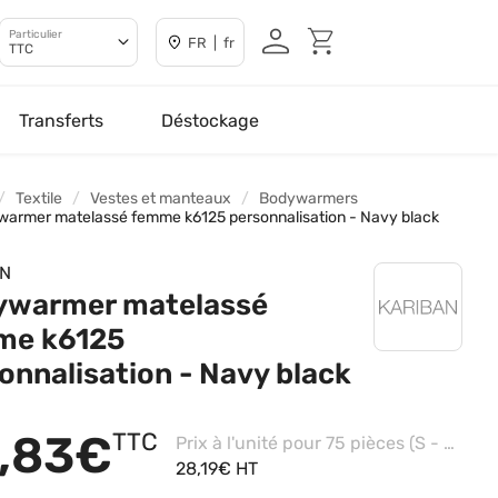
Particulier
FR | fr
TTC
Transferts
Déstockage
Textile
Vestes et manteaux
Bodywarmers
armer matelassé femme k6125 personnalisation - Navy black
AN
ywarmer matelassé
me k6125
onnalisation - Navy black
,83€
TTC
Prix à l'unité pour 75 pièces (S - Navy/black, Broderie coeur)
28,19€ HT