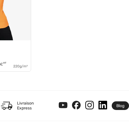
HT
€
220g/m²
Livraison
Blog
Express