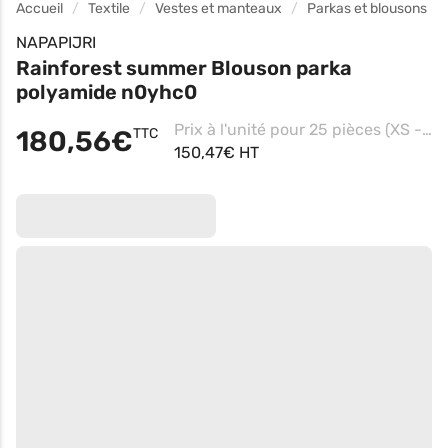
Accueil
Textile
Vestes et manteaux
Parkas et blousons
NAPAPIJRI
Rainforest summer Blouson parka
polyamide n0yhc0
Prix à l'unité pour 25 pièces (XS - Navy)
180,56€
TTC
150,47€ HT