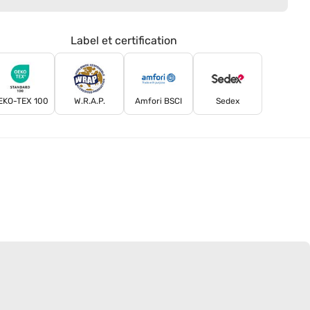
Label et certification
EKO-TEX 100
W.R.A.P.
Amfori BSCI
Sedex