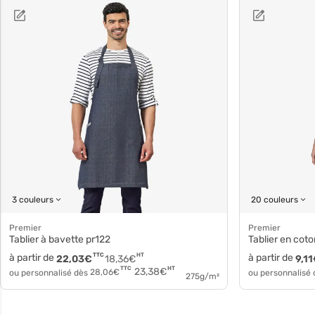
3 couleurs
20 couleurs
Premier
Premier
Tablier à bavette pr122
Tablier en cot
à partir de
TTC
HT
à partir de
22,03
€
18,36
€
9,11
HT
TTC
23,38
€
ou personnalisé dès
28,06
€
ou personnalisé
275g/m²