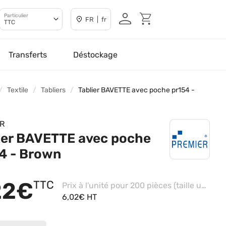
Particulier
FR | fr
TTC
Transferts
Déstockage
Textile
Tabliers
Tablier BAVETTE avec poche pr154 -
R
ier BAVETTE avec poche
4 - Brown
22€
TTC
Prix à l'unité pour 200 pièces (taille unique - Pink)
6,02€ HT