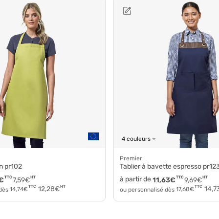
4 couleurs
Premier
on pr102
Tablier à bavette espresso pr12
TTC
HT
à partir de
TTC
HT
€
7,59
€
11,63
€
9,69
€
HT
TTC
TTC
12,28
€
14,7
 dès
14,74
€
ou personnalisé dès
17,68
€