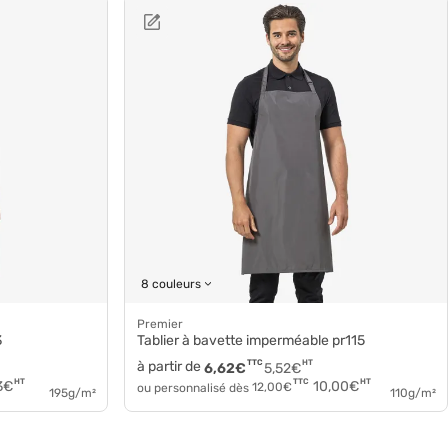
8 couleurs
Premier
3
Tablier à bavette imperméable pr115
à partir de
TTC
HT
6,62
€
5,52
€
HT
HT
TTC
3
€
10,00
€
ou personnalisé dès
12,00
€
195g/m²
110g/m²