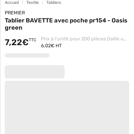
Accueil
Textile
Tabliers
PREMIER
Tablier BAVETTE avec poche pr154 - Oasis
green
Prix à l'unité pour 200 pièces (taille unique - Pink)
7,22€
TTC
6,02€ HT