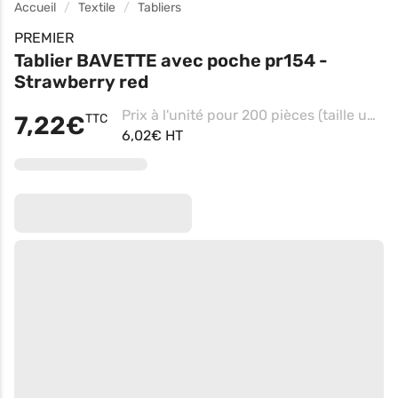
Accueil
Textile
Tabliers
PREMIER
Tablier BAVETTE avec poche pr154 -
Strawberry red
Prix à l'unité pour 200 pièces (taille unique - Pink)
7,22€
TTC
6,02€ HT