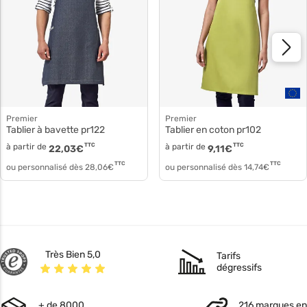
Premier
Premier
Tablier à bavette pr122
Tablier en coton pr102
à partir de
TTC
à partir de
TTC
22,03
€
9,11
€
TTC
TTC
ou personnalisé dès
28,06
€
ou personnalisé dès
14,74
€
Très Bien 5,0
Tarifs
dégressifs
+ de 8000
216 marques en