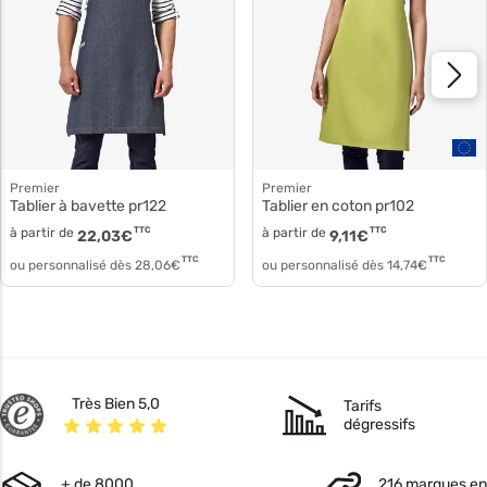
Premier
Premier
Tablier à bavette pr122
Tablier en coton pr102
à partir de
TTC
à partir de
TTC
22,03
€
9,11
€
TTC
TTC
ou personnalisé dès
28,06
€
ou personnalisé dès
14,74
€
Très Bien 5,0
Tarifs
dégressifs
+ de 8000
216 marques en