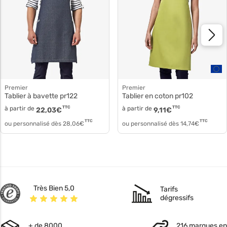
Premier
Premier
Tablier à bavette pr122
Tablier en coton pr102
à partir de
TTC
à partir de
TTC
22,03
€
9,11
€
TTC
TTC
ou personnalisé dès
28,06
€
ou personnalisé dès
14,74
€
Très Bien 5,0
Tarifs
dégressifs
+ de 8000
216 marques en