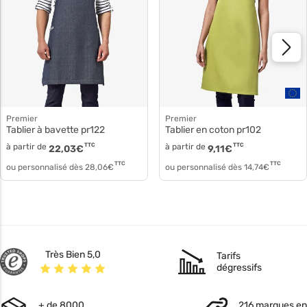
Premier
Premier
Tablier à bavette pr122
Tablier en coton pr102
à partir de
TTC
à partir de
TTC
22,03
€
9,11
€
TTC
TTC
ou personnalisé dès
28,06
€
ou personnalisé dès
14,74
€
Très Bien 5,0
Tarifs
dégressifs
+ de 8000
216 marques en