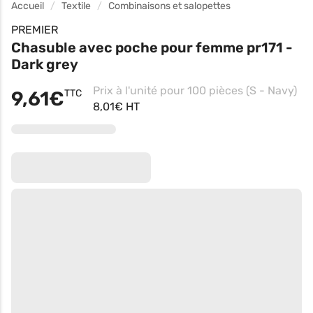
Accueil
Textile
Combinaisons et salopettes
PREMIER
Chasuble avec poche pour femme pr171 -
Dark grey
Prix à l'unité pour 100 pièces (S - Navy)
9,61€
TTC
8,01€ HT