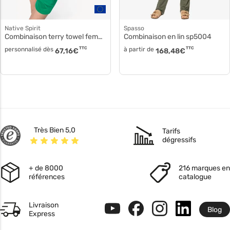
Native Spirit
Spasso
Combinaison terry towel femme ns5002
Combinaison en lin sp5004
personnalisé dès
TTC
à partir de
TTC
67,16
€
168,48
€
Très Bien 5,0
Tarifs
dégressifs
+ de 8000
216 marques en
références
catalogue
Livraison
Blog
Express