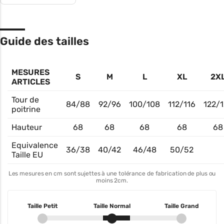
Guide des tailles
MESURES
S
M
L
XL
2X
ARTICLES
Tour de
84/88
92/96
100/108
112/116
122/1
poitrine
Hauteur
68
68
68
68
68
Equivalence
36/38
40/42
46/48
50/52
Taille EU
Les mesures en cm sont sujettes à une tolérance de fabrication de plus ou
moins 2cm.
Taille Petit
Taille Normal
Taille Grand