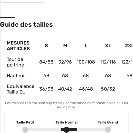
Guide des tailles
MESURES
S
M
L
XL
2X
ARTICLES
Tour de
84/88
92/96
100/108
112/116
122/1
poitrine
Hauteur
68
68
68
68
68
Equivalence
36/38
40/42
46/48
50/52
Taille EU
Les mesures en cm sont sujettes à une tolérance de fabrication de plus ou
moins 2cm.
Taille Petit
Taille Normal
Taille Grand