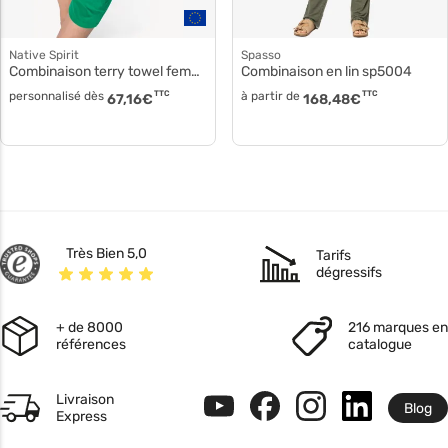
Native Spirit
Spasso
Combinaison terry towel femme ns5002
Combinaison en lin sp5004
personnalisé dès
TTC
à partir de
TTC
67,16
€
168,48
€
Très Bien 5,0
Tarifs
dégressifs
+ de 8000
216 marques en
références
catalogue
Livraison
Blog
Express