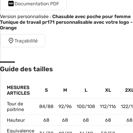
Documentation PDF
Version personnalisée :
Chasuble avec poche pour femme
Tunique de travail pr171 personnalisable avec votre logo -
Orange
Traçabilité
Guide des tailles
MESURES
S
M
L
XL
2X
ARTICLES
Tour de
84/88
92/96
100/108
112/116
122/1
poitrine
Hauteur
68
68
68
68
68
Equivalence