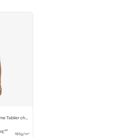
uble polyester pr177
HT
9
€
185g/m²