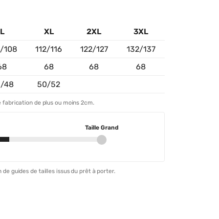
L
XL
2XL
3XL
/108
112/116
122/127
132/137
68
68
68
68
/48
50/52
 fabrication de plus ou moins 2cm.
Taille Grand
 de guides de tailles issus du prêt à porter.