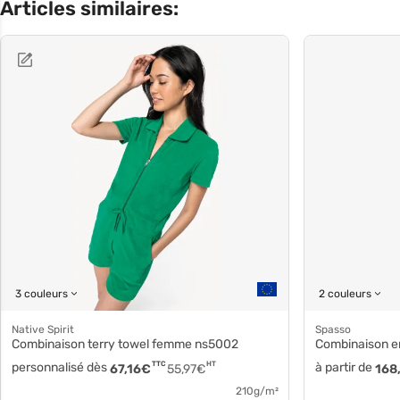
Articles similaires:
3 couleurs
2 couleurs
Native Spirit
Spasso
Combinaison terry towel femme ns5002
Combinaison e
personnalisé dès
TTC
HT
à partir de
67,16
€
55,97
€
168
210g/m²