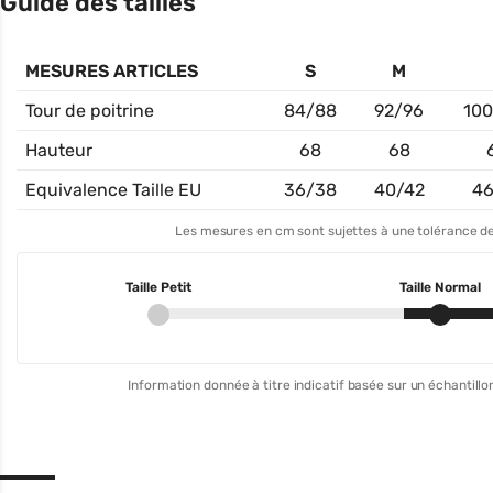
Guide des tailles
MESURES ARTICLES
S
M
Tour de poitrine
84/88
92/96
100
Hauteur
68
68
Equivalence Taille EU
36/38
40/42
46
Les mesures en cm sont sujettes à une tolérance de
Taille Petit
Taille Normal
Information donnée à titre indicatif basée sur un échantillon