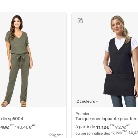
2 couleurs
Premier
n lin sp5004
Tunique enveloppante pour femme Tablier chas
TTC
HT
à partir de
TTC
HT
,48
€
140,40
€
11,12
€
9,27
€
TTC
14,4
ou personnalisé dès
17,39
€
190g/m²