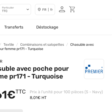
Particulier
FR | fr
TTC
Transferts
Déstockage
Textile
Combinaisons et salopettes
Chasuble avec
ur femme pr171 - Turquoise
R
uble avec poche pour
e pr171 - Turquoise
61€
TTC
Prix à l'unité pour 100 pièces (S - Navy)
8,01€ HT