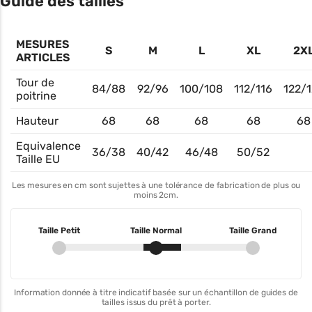
Guide des tailles
MESURES
S
M
L
XL
2X
ARTICLES
Tour de
84/88
92/96
100/108
112/116
122/1
poitrine
Hauteur
68
68
68
68
68
Equivalence
36/38
40/42
46/48
50/52
Taille EU
Les mesures en cm sont sujettes à une tolérance de fabrication de plus ou
moins 2cm.
Taille Petit
Taille Normal
Taille Grand
Information donnée à titre indicatif basée sur un échantillon de guides de
tailles issus du prêt à porter.