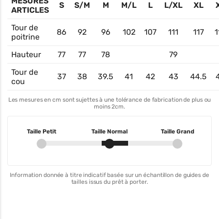
MESURES
S
S/M
M
M/L
L
L/XL
XL
ARTICLES
Tour de
86
92
96
102
107
111
117
1
poitrine
Hauteur
77
77
78
79
Tour de
37
38
39.5
41
42
43
44.5
cou
Les mesures en cm sont sujettes à une tolérance de fabrication de plus ou
moins 2cm.
Taille Petit
Taille Normal
Taille Grand
Information donnée à titre indicatif basée sur un échantillon de guides de
tailles issus du prêt à porter.