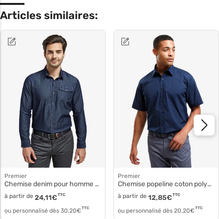
Articles similaires:
Premier
Premier
Chemise denim pour homme pr222
Chemise popeline coton polyester pr202
à partir de
TTC
à partir de
TTC
24,11
€
12,85
€
TTC
TTC
ou personnalisé dès
30,20
€
ou personnalisé dès
20,20
€