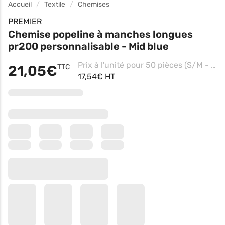
Accueil
Textile
Chemises
PREMIER
Chemise popeline à manches longues
pr200 personnalisable - Mid blue
Prix à l'unité pour 50 pièces (S/M - Royal, Impression Contre coeur)
21,05€
TTC
17,54€ HT