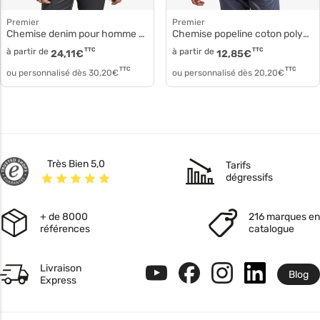
Premier
Premier
Chemise denim pour homme pr222
Chemise popeline coton polyester pr202
à partir de
TTC
à partir de
TTC
24,11
€
12,85
€
TTC
TTC
ou personnalisé dès
30,20
€
ou personnalisé dès
20,20
€
Très Bien 5,0
Tarifs
dégressifs
+ de 8000
216 marques en
références
catalogue
Livraison
Blog
Express