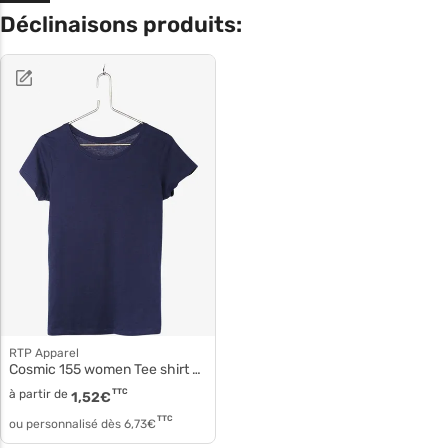
Déclinaisons produits:
RTP Apparel
Cosmic 155 women Tee shirt coton biologique 03260
à partir de
TTC
1,52
€
TTC
ou personnalisé dès
6,73
€