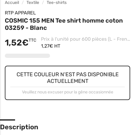
Accueil
Textile
Tee-shirts
RTP APPAREL
COSMIC 155 MEN Tee shirt homme coton
03259 - Blanc
Prix à l'unité pour 600 pièces (L - French Marine)
1,52€
TTC
1,27€ HT
CETTE COULEUR N'EST PAS DISPONIBLE
ACTUELLEMENT
Veuillez nous excuser pour la gêne occasionnée
Description