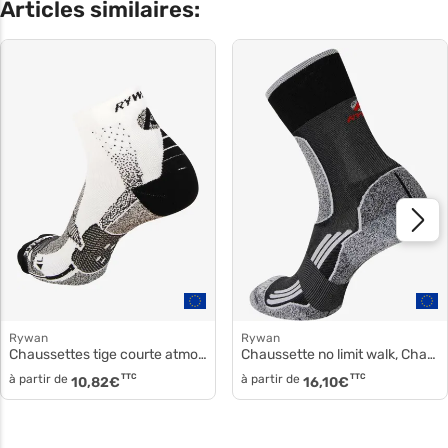
Articles similaires:
Rywan
Rywan
Chaussettes tige courte atmo-race 1020
Chaussette no limit walk, Chaussette randonnée 1066
à partir de
TTC
à partir de
TTC
10,82
€
16,10
€