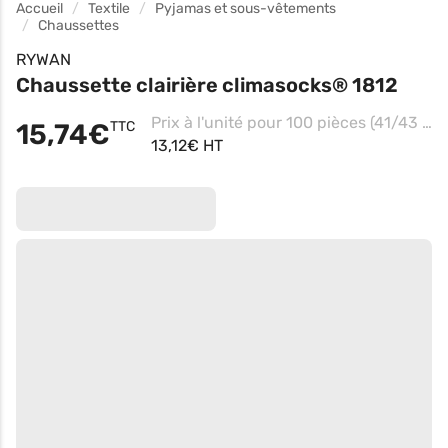
Accueil
Textile
Pyjamas et sous-vêtements
Chaussettes
RYWAN
Chaussette clairière climasocks® 1812
Prix à l'unité pour 100 pièces (41/43 - Beige)
15,74€
TTC
13,12€ HT