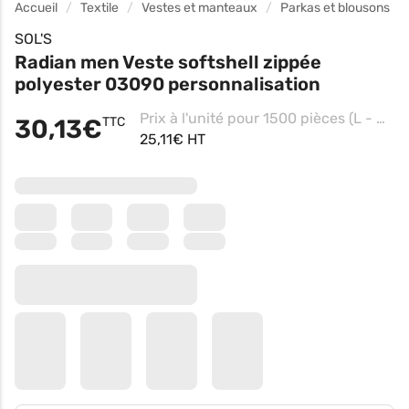
Accueil
Textile
Vestes et manteaux
Parkas et blousons
SOL'S
Radian men Veste softshell zippée
polyester 03090 personnalisation
Prix à l'unité pour 1500 pièces (L - Bleu Abysse, Impression coeur)
30,13€
TTC
25,11€ HT