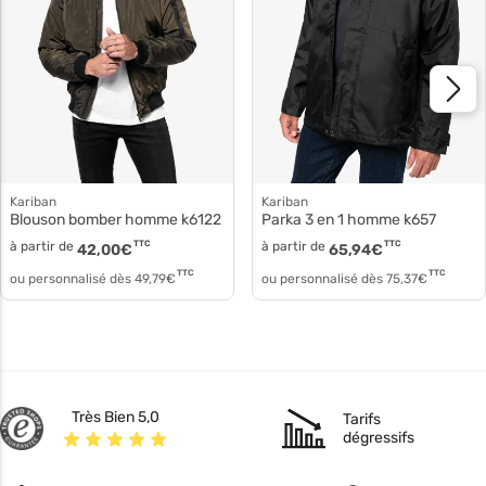
Kariban
Kariban
Blouson bomber homme k6122
Parka 3 en 1 homme k657
à partir de
TTC
à partir de
TTC
42,00
€
65,94
€
TTC
TTC
ou personnalisé dès
49,79
€
ou personnalisé dès
75,37
€
Très Bien 5,0
Tarifs
dégressifs