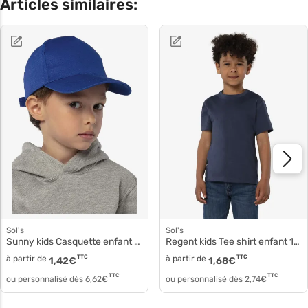
Articles similaires:
Sol's
Sol's
Sunny kids Casquette enfant coton qualité 88111
Regent kids Tee shirt enfant 11970
à partir de
TTC
à partir de
TTC
1,42
€
1,68
€
TTC
TTC
ou personnalisé dès
6,62
€
ou personnalisé dès
2,74
€