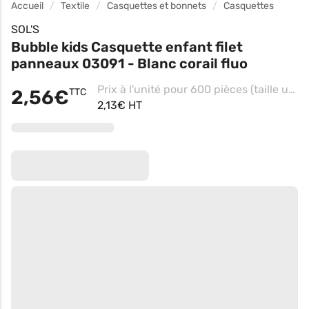
Accueil
Textile
Casquettes et bonnets
Casquettes
SOL'S
Bubble kids Casquette enfant filet
panneaux 03091 - Blanc corail fluo
Prix à l'unité pour 600 pièces (taille unique - Blanc)
2,56€
TTC
2,13€ HT