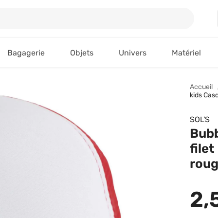
Bagagerie
Objets
Univers
Matériel
Accueil
kids Cas
SOL'S
Bubb
file
rou
2,