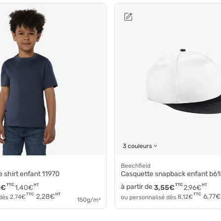
3 couleurs
Beechfield
e shirt enfant 11970
Casquette snapback enfant b61
TTC
HT
à partir de
TTC
HT
8
€
1,40
€
3,55
€
2,96
€
HT
TTC
TTC
2,28
€
6,77
€
 dès
2,74
€
ou personnalisé dès
8,12
€
150g/m²