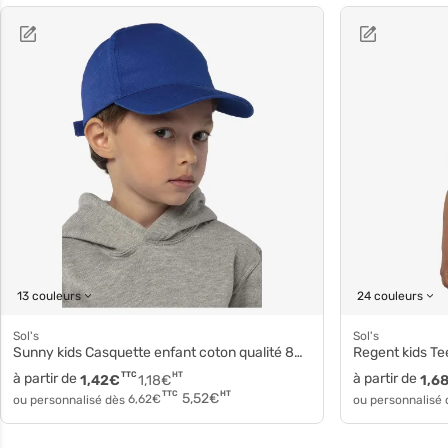
13 couleurs
24 couleurs
Sol's
Sol's
Sunny kids Casquette enfant coton qualité 88111
Regent kids Te
à partir de
TTC
HT
à partir de
1,42
€
1,18
€
1,6
HT
TTC
5,52
€
ou personnalisé dès
6,62
€
ou personnalisé