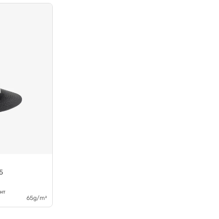
5
HT
65g/m²