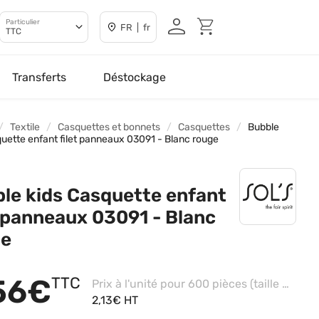
Particulier
FR | fr
TTC
Transferts
Déstockage
Textile
Casquettes et bonnets
Casquettes
Bubble
quette enfant filet panneaux 03091 - Blanc rouge
le kids Casquette enfant
t panneaux 03091 - Blanc
ge
56€
TTC
Prix à l'unité pour 600 pièces (taille unique - Blanc)
2,13€ HT