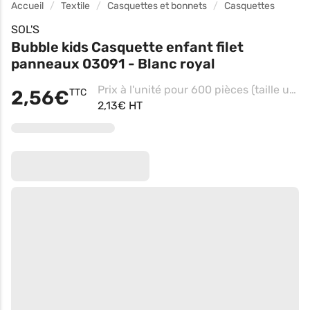
Accueil
Textile
Casquettes et bonnets
Casquettes
SOL'S
Bubble kids Casquette enfant filet
panneaux 03091 - Blanc royal
Prix à l'unité pour 600 pièces (taille unique - Blanc)
2,56€
TTC
2,13€ HT