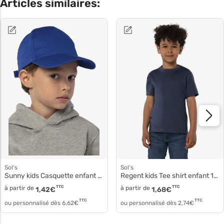
Articles similaires:
Sol's
Sol's
Sunny kids Casquette enfant coton qualité 88111
Regent kids Tee shirt enfant 11970
à partir de
TTC
à partir de
TTC
1,42
€
1,68
€
TTC
TTC
ou personnalisé dès
6,62
€
ou personnalisé dès
2,74
€