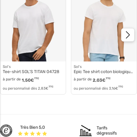
Sol's
Sol's
Tee-shirt SOL'S TITAN 04728
Epic Tee shirt coton biologique 03564
à partir de
TTC
à partir de
TTC
1,50
€
2,03
€
TTC
TTC
ou personnalisé dès
2,83
€
ou personnalisé dès
3,16
€
Très Bien 5,0
Tarifs
dégressifs