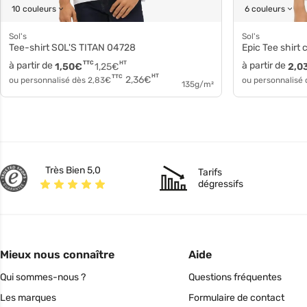
10 couleurs
6 couleurs
Sol's
Sol's
Tee-shirt SOL'S TITAN 04728
Epic Tee shir
à partir de
TTC
HT
à partir de
1,50
€
1,25
€
2,0
HT
TTC
2,36
€
ou personnalisé dès
2,83
€
ou personnalisé
135g/m²
Très Bien 5,0
Tarifs
dégressifs
Mieux nous connaître
Aide
Qui sommes-nous ?
Questions fréquentes
Les marques
Formulaire de contact