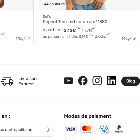
44 couleurs
Sol's
Regent Tee shirt coton uni 11380
à partir de
TTC
HT
2,12
€
1,77
€
HT
HT
TTC
€
2,62
€
ou personnalisé dès
3,14
€
175g/m²
145g/m²
Livraison
Blog
Express
 en :
Modes de paiement
ce métropolitaine