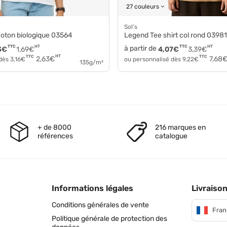
27 couleurs
Sol's
t coton biologique 03564
Legend Tee shirt col rond 03981
TTC
HT
à partir de
TTC
HT
3
€
1,69
€
4,07
€
3,39
€
HT
TTC
TTC
2,63
€
7,68
 dès
3,16
€
ou personnalisé dès
9,22
€
135g/m²
+ de 8000
216 marques en
références
catalogue
Informations légales
Livraison
Conditions générales de vente
Fran
Politique générale de protection des