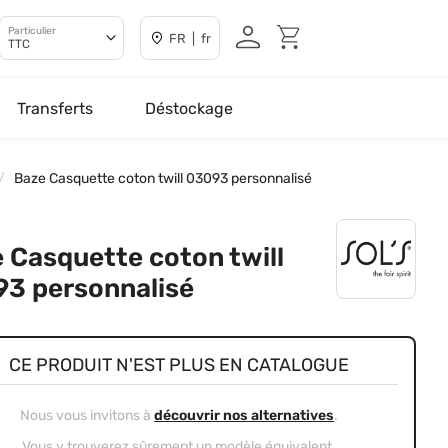
Particulier
FR | fr
TTC
Transferts
Déstockage
Baze Casquette coton twill 03093 personnalisé
 Casquette coton twill
3 personnalisé
CE PRODUIT N'EST PLUS EN CATALOGUE
Nous vous invitons à
découvrir nos alternatives
.
Vous y trouverez sûrement un modèle équivalent.