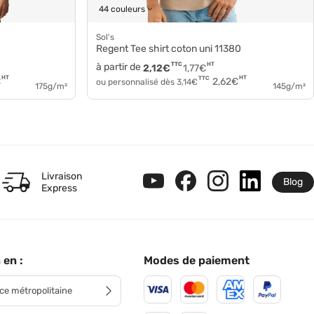
44 couleurs
Sol's
Regent Tee shirt coton uni 11380
à partir de
TTC
HT
2,12
€
1,77
€
HT
HT
TTC
€
2,62
€
ou personnalisé dès
3,14
€
175g/m²
145g/m²
Livraison
Blog
Express
 en :
Modes de paiement
ce métropolitaine