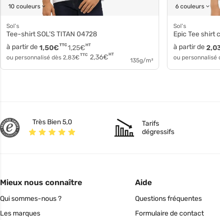
10 couleurs
6 couleurs
Sol's
Sol's
Tee-shirt SOL'S TITAN 04728
Epic Tee shir
à partir de
TTC
HT
à partir de
1,50
€
1,25
€
2,0
HT
TTC
2,36
€
ou personnalisé dès
2,83
€
ou personnalisé
135g/m²
Très Bien 5,0
Tarifs
dégressifs
Mieux nous connaître
Aide
Qui sommes-nous ?
Questions fréquentes
Les marques
Formulaire de contact