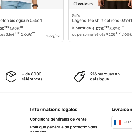
27 couleurs
Sol's
t coton biologique 03564
Legend Tee shirt col rond 03981
TTC
HT
à partir de
TTC
HT
3
€
1,69
€
4,07
€
3,39
€
HT
TTC
TTC
2,63
€
7,68
 dès
3,16
€
ou personnalisé dès
9,22
€
135g/m²
+ de 8000
216 marques en
références
catalogue
Informations légales
Livraison
Conditions générales de vente
Fran
Politique générale de protection des