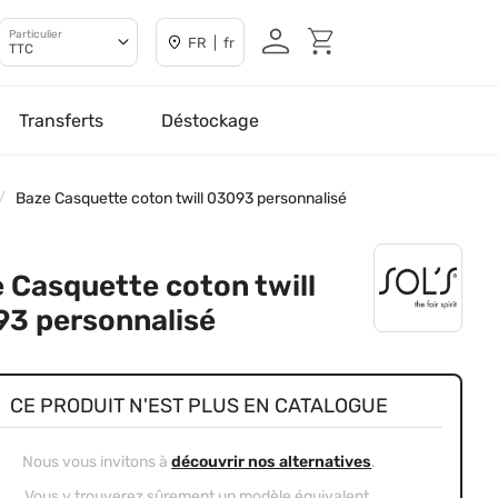
Particulier
FR | fr
TTC
Transferts
Déstockage
Baze Casquette coton twill 03093 personnalisé
 Casquette coton twill
3 personnalisé
CE PRODUIT N'EST PLUS EN CATALOGUE
Nous vous invitons à
découvrir nos alternatives
.
Vous y trouverez sûrement un modèle équivalent.