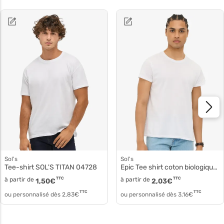
Sol's
Sol's
Tee-shirt SOL'S TITAN 04728
Epic Tee shirt coton biologique 03564
à partir de
TTC
à partir de
TTC
1,50
€
2,03
€
TTC
TTC
ou personnalisé dès
2,83
€
ou personnalisé dès
3,16
€