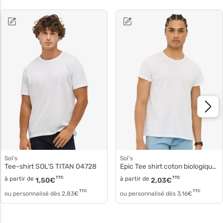
Sol's
Sol's
Tee-shirt SOL'S TITAN 04728
Epic Tee shirt coton biologique 03564
à partir de
TTC
à partir de
TTC
1,50
€
2,03
€
TTC
TTC
ou personnalisé dès
2,83
€
ou personnalisé dès
3,16
€