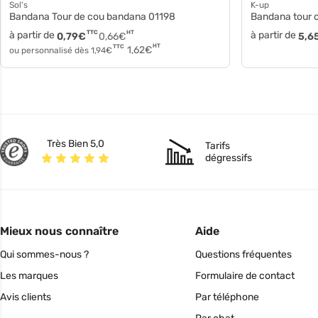
Sol's
K-up
Bandana Tour de cou bandana 01198
Bandana tour
à partir de
TTC
HT
à partir de
0,79
€
0,66
€
5,6
HT
TTC
1,62
€
ou personnalisé dès
1,94
€
Très Bien 5,0
Tarifs
dégressifs
Mieux nous connaître
Aide
Qui sommes-nous ?
Questions fréquentes
Les marques
Formulaire de contact
Avis clients
Par téléphone