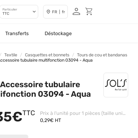
Particulier
FR | fr
TTC
Transferts
Déstockage
Textile
Casquettes et bonnets
Tours de cou et bandanas
Accessoire tubulaire multifonction 03094 - Aqua
 Accessoire tubulaire
ifonction 03094 - Aqua
35€
TTC
Prix à l'unité pour 1 pièces (taille unique - Jaune Fluo)
0,29€ HT