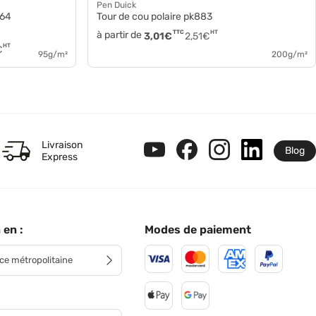
Pen Duick
064
Tour de cou polaire pk883
à partir de
TTC
HT
3,01
€
2,51
€
HT
€
95g/m²
200g/m²
Livraison
Blog
Express
 en :
Modes de paiement
ce métropolitaine