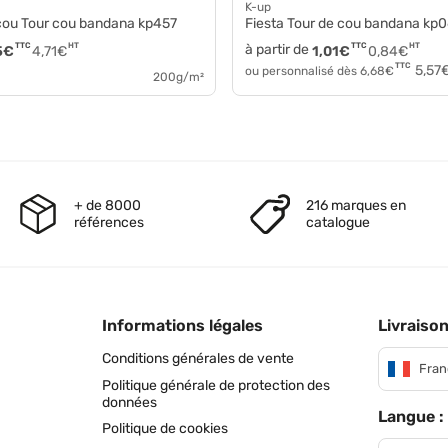
K-up
 cou Tour cou bandana kp457
Fiesta Tour de cou bandana kp
TTC
HT
à partir de
TTC
HT
5
€
4,71
€
1,01
€
0,84
€
TTC
5,57
ou personnalisé dès
6,68
€
200g/m²
+ de 8000
216 marques en
références
catalogue
Informations légales
Livraison
Conditions générales de vente
Fran
Politique générale de protection des
données
Langue :
Politique de cookies