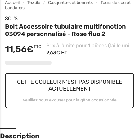
Accueil
Textile
Casquettes et bonnets
Tours de cou et
bandanas
SOL'S
Bolt Accessoire tubulaire multifonction
03094 personnalisé - Rose fluo 2
Prix à l'unité pour 1 pièces (taille unique - Jaune Fluo, Impression 6.16 x 9.13cm)
11,56€
TTC
9,63€ HT
CETTE COULEUR N'EST PAS DISPONIBLE
ACTUELLEMENT
Veuillez nous excuser pour la gêne occasionnée
Description