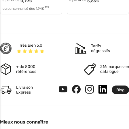
à partir de
à partir de
0,79
€
5,65
€
TTC
ou personnalisé dès
1,94
€
Très Bien 5,0
Tarifs
dégressifs
+ de 8000
216 marques en
références
catalogue
Livraison
Blog
Express
Mieux nous connaître