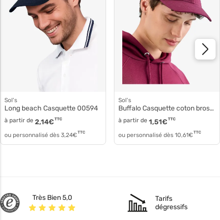
Sol's
Sol's
Long beach Casquette 00594
Buffalo Casquette coton brossé épais 88100
à partir de
TTC
à partir de
TTC
2,14
€
1,51
€
TTC
TTC
ou personnalisé dès
3,24
€
ou personnalisé dès
10,61
€
Très Bien 5,0
Tarifs
dégressifs