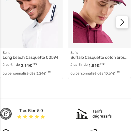
Sol's
Sol's
Long beach Casquette 00594
Buffalo Casquette coton brossé épais 88100
à partir de
TTC
à partir de
TTC
2,14
€
1,51
€
TTC
TTC
ou personnalisé dès
3,24
€
ou personnalisé dès
10,61
€
Très Bien 5,0
Tarifs
dégressifs