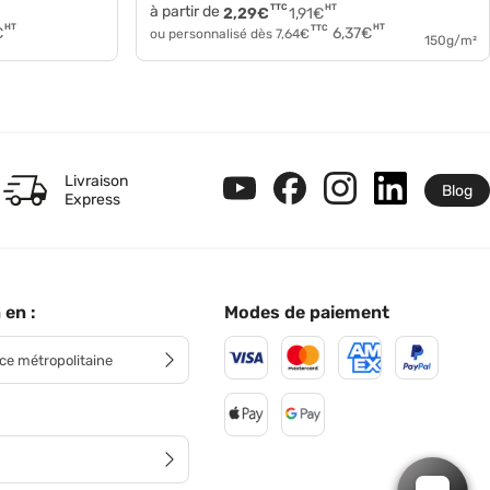
à partir de
TTC
HT
2,29
€
1,91
€
HT
HT
TTC
€
6,37
€
ou personnalisé dès
7,64
€
150g/m²
Livraison
Blog
Express
 en :
Modes de paiement
ce métropolitaine