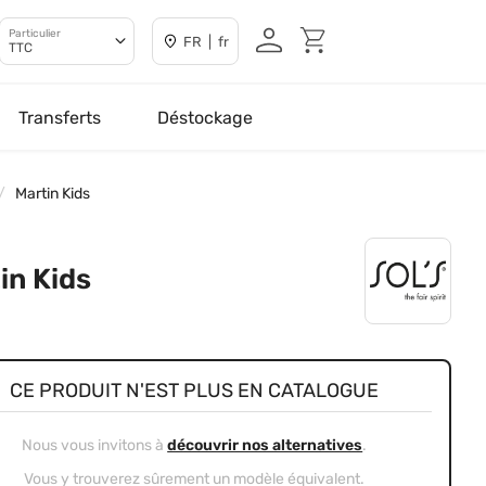
Particulier
FR | fr
TTC
Transferts
Déstockage
Martin Kids
in Kids
CE PRODUIT N'EST PLUS EN CATALOGUE
Nous vous invitons à
découvrir nos alternatives
.
Vous y trouverez sûrement un modèle équivalent.