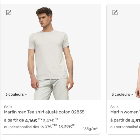
3 couleurs
3 couleurs
Sol's
Sol's
Martin men Tee shirt ajusté coton 02855
Martin women
à partir de
TTC
HT
à partir de
4,16
€
3,47
€
4,8
HT
TTC
13,39
€
ou personnalisé dès
16,07
€
ou personnalisé
155g/m²