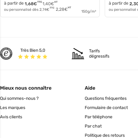
à partir de
TTC
HT
à partir de
1,68
€
1,40
€
2,3
HT
TTC
2,28
€
ou personnalisé dès
2,74
€
ou personnalisé
150g/m²
Très Bien 5,0
Tarifs
dégressifs
Mieux nous connaître
Aide
Qui sommes-nous ?
Questions fréquentes
Les marques
Formulaire de contact
Avis clients
Par téléphone
Par chat
Politique des retours