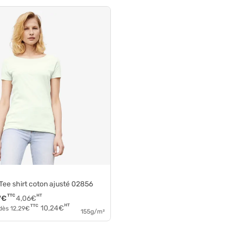
 Tee shirt coton ajusté 02856
TTC
HT
7
€
4,06
€
HT
TTC
10,24
€
 dès
12,29
€
155g/m²