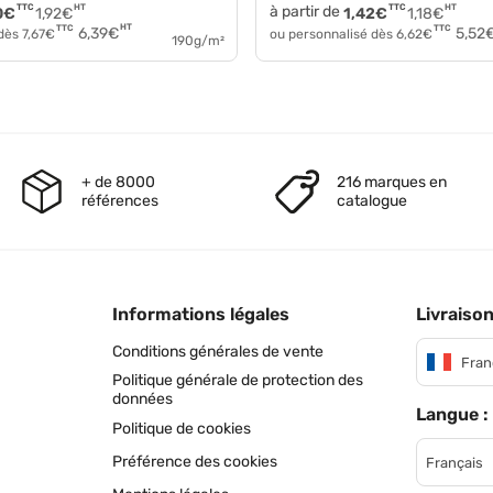
TTC
HT
à partir de
TTC
HT
0
€
1,92
€
1,42
€
1,18
€
HT
TTC
TTC
6,39
€
5,52
 dès
7,67
€
ou personnalisé dès
6,62
€
190g/m²
+ de 8000
216 marques en
références
catalogue
Informations légales
Livraison
Conditions générales de vente
Fran
Politique générale de protection des
données
Langue :
Politique de cookies
Préférence des cookies
Français