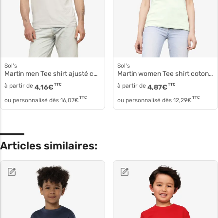
Sol's
Sol's
Martin men Tee shirt ajusté coton 02855
Martin women Tee shirt coton ajusté 02856
à partir de
TTC
à partir de
TTC
4,16
€
4,87
€
TTC
TTC
ou personnalisé dès
16,07
€
ou personnalisé dès
12,29
€
Articles similaires: