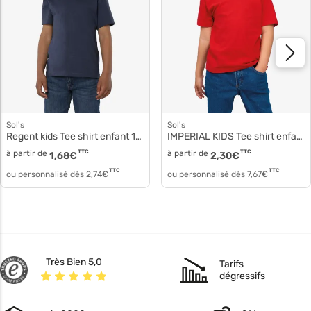
Sol's
Sol's
Regent kids Tee shirt enfant 11970
IMPERIAL KIDS Tee shirt enfant 11770
à partir de
TTC
à partir de
TTC
1,68
€
2,30
€
TTC
TTC
ou personnalisé dès
2,74
€
ou personnalisé dès
7,67
€
Très Bien 5,0
Tarifs
dégressifs