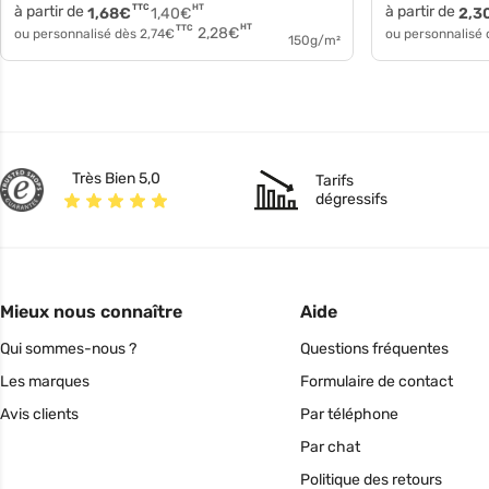
à partir de
TTC
HT
à partir de
1,68
€
1,40
€
2,3
HT
TTC
2,28
€
ou personnalisé dès
2,74
€
ou personnalisé
150g/m²
Très Bien 5,0
Tarifs
dégressifs
Mieux nous connaître
Aide
Qui sommes-nous ?
Questions fréquentes
Les marques
Formulaire de contact
Avis clients
Par téléphone
Par chat
Politique des retours