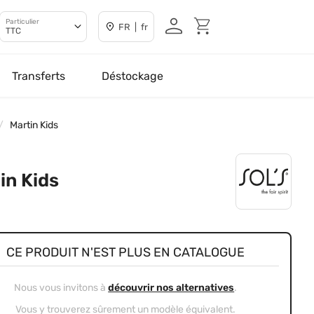
Particulier
FR | fr
TTC
Transferts
Déstockage
Martin Kids
in Kids
CE PRODUIT N'EST PLUS EN CATALOGUE
Nous vous invitons à
découvrir nos alternatives
.
Vous y trouverez sûrement un modèle équivalent.