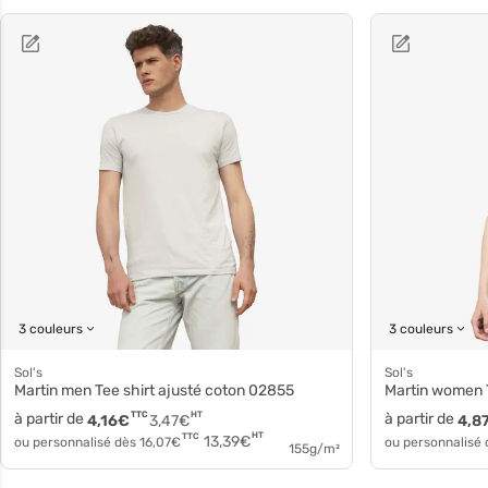
3 couleurs
3 couleurs
Sol's
Sol's
Martin men Tee shirt ajusté coton 02855
Martin women
à partir de
TTC
HT
à partir de
4,16
€
3,47
€
4,8
HT
TTC
13,39
€
ou personnalisé dès
16,07
€
ou personnalisé
155g/m²