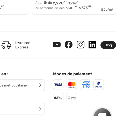
à partir de
TTC
HT
2,29
€
1,91
€
HT
HT
TTC
€
6,37
€
ou personnalisé dès
7,64
€
150g/m²
Livraison
Blog
Express
 en :
Modes de paiement
ce métropolitaine