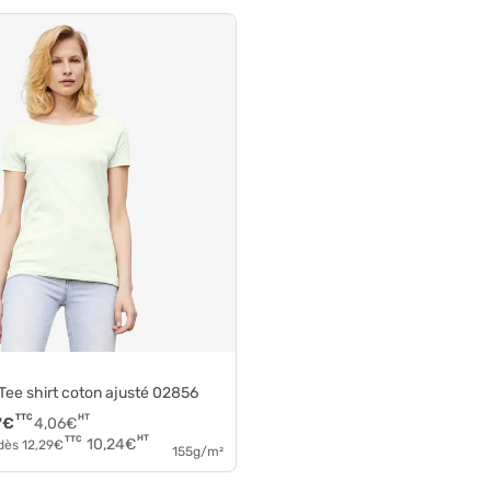
 Tee shirt coton ajusté 02856
TTC
HT
7
€
4,06
€
HT
TTC
10,24
€
 dès
12,29
€
155g/m²