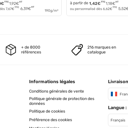
TTC
HT
à partir de
TTC
HT
0
€
1,92
€
1,42
€
1,18
€
HT
TTC
TTC
6,39
€
5,52
 dès
7,67
€
ou personnalisé dès
6,62
€
190g/m²
+ de 8000
216 marques en
références
catalogue
Informations légales
Livraison
Conditions générales de vente
Fran
Politique générale de protection des
données
Langue :
Politique de cookies
Préférence des cookies
Français