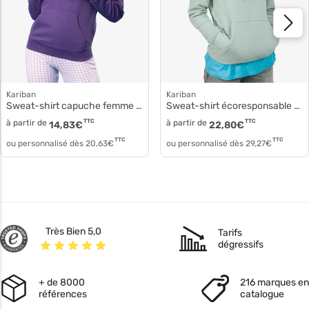
Kariban
Kariban
Sweat-shirt capuche femme ka-k473
Sweat-shirt écoresponsable à capuche femme k4028
à partir de
TTC
à partir de
TTC
14,83
€
22,80
€
TTC
TTC
ou personnalisé dès
20,63
€
ou personnalisé dès
29,27
€
Très Bien 5,0
Tarifs
dégressifs
+ de 8000
216 marques en
références
catalogue