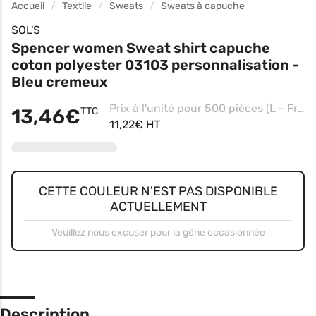
Accueil
Textile
Sweats
Sweats à capuche
SOL'S
Spencer women Sweat shirt capuche
coton polyester 03103 personnalisation -
Bleu cremeux
Prix à l'unité pour 500 pièces (L - French Marine, Impression coeur)
13,46€
TTC
11,22€ HT
CETTE COULEUR N'EST PAS DISPONIBLE
ACTUELLEMENT
Veuillez nous excuser pour la gêne occasionnée
Description