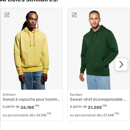
Anthem
Kariban
Sweat à capuche pour homme am001
Sweat-shirt écoresponsable à capuche homme k4027
à partir de
TTC
à partir de
TTC
26,18
€
21,28
€
TTC
TTC
ou personnalisé dès
34,15
€
ou personnalisé dès
27,64
€