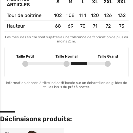
S
M
L
XL
2XL
3XL
ARTICLES
Tour de poitrine
102
108
114
120
126
132
Hauteur
68
69
70
71
72
73
Les mesures en cm sont sujettes à une tolérance de fabrication de plus ou
moins 2cm.
Taille Petit
Taille Normal
Taille Grand
Information donnée à titre indicatif basée sur un échantillon de guides de
tailles issus du prêt à porter.
Déclinaisons produits: