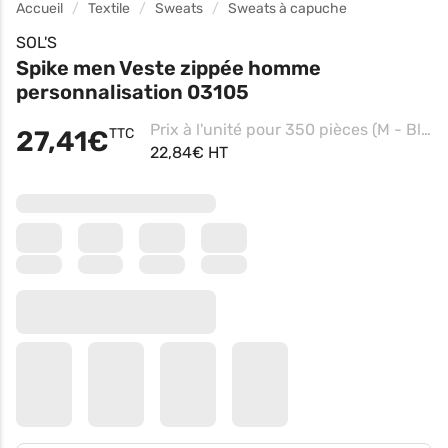
Accueil
Textile
Sweats
Sweats à capuche
SOL'S
Spike men Veste zippée homme
personnalisation 03105
Prix à l'unité pour 350 pièces (M - Blanc, Impression coeur)
27,41€
TTC
22,84€ HT