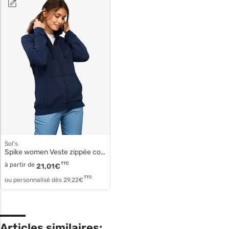
Sol's
Spike women Veste zippée coton capuche 03106
à partir de
TTC
21,01
€
TTC
ou personnalisé dès
29,22
€
Articles similaires: